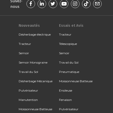
Suivez-
nous
Nouveautés
Essais et Avis
Désherbage électrique
Tracteur
Tracteur
Télescopique
Semoir
Semoir
Semoir Monograine
Travail du Sol
Travail du Sol
Pneumatique
Désherbage Mécanique
Moissonneuse Batteuse
Pulvérisateur
Ensileuse
Manutention
Fenaison
Moissonneuse Batteuse
Pulvérisateur