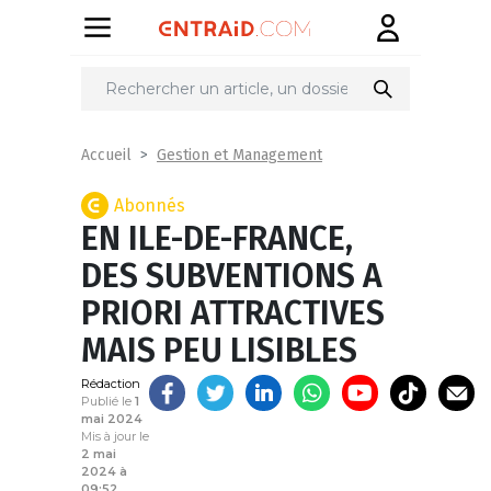
Partager
sur
Gestion et Management
Accueil
Abonnés
EN ILE-DE-FRANCE,
DES SUBVENTIONS A
PRIORI ATTRACTIVES
MAIS PEU LISIBLES
Rédaction
Publié le
1
mai 2024
Mis à jour le
2 mai
2024 à
09:52