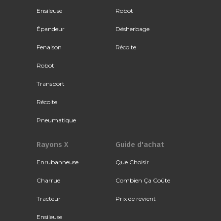
Ensileuse
Robot
Épandeur
Désherbage
Fenaison
Récolte
Robot
Transport
Récolte
Pneumatique
Rayons X
Guide d'achat
Enrubanneuse
Que Choisir
Charrue
Combien Ça Coûte
Tracteur
Prix de revient
Ensileuse