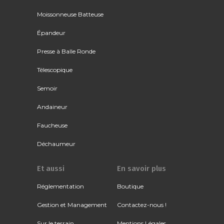
Moissonneuse Batteuse
Épandeur
Presse à Balle Ronde
Télescopique
Semoir
Andaineur
Faucheuse
Déchaumeur
Et aussi
En savoir plus
Réglementation
Boutique
Gestion et Management
Contactez-nous !
Sur le terrain
Mentions Légales