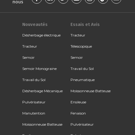
nous
Nouveautés
Essais et Avis
Désherbage électrique
Tracteur
Tracteur
Télescopique
Semoir
Semoir
Semoir Monograine
Travail du Sol
Travail du Sol
Pneumatique
Désherbage Mécanique
Moissonneuse Batteuse
Pulvérisateur
Ensileuse
Manutention
Fenaison
Moissonneuse Batteuse
Pulvérisateur