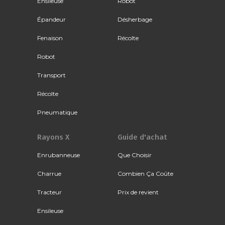
Ensileuse
Robot
Épandeur
Désherbage
Fenaison
Récolte
Robot
Transport
Récolte
Pneumatique
Rayons X
Guide d'achat
Enrubanneuse
Que Choisir
Charrue
Combien Ça Coûte
Tracteur
Prix de revient
Ensileuse