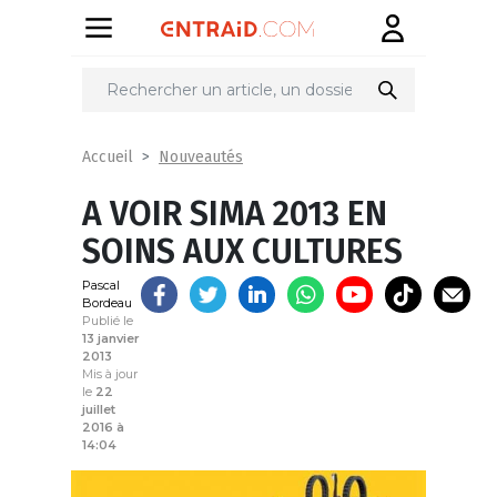
Partager
sur
Nouveautés
Accueil
A VOIR SIMA 2013 EN
SOINS AUX CULTURES
Pascal
Bordeau
Publié le
13 janvier
2013
Mis à jour
le
22
juillet
2016 à
14:04