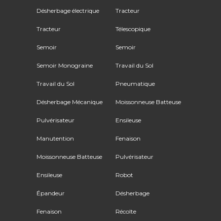
Désherbage électrique
Tracteur
Tracteur
Télescopique
Semoir
Semoir
Semoir Monograine
Travail du Sol
Travail du Sol
Pneumatique
Désherbage Mécanique
Moissonneuse Batteuse
Pulvérisateur
Ensileuse
Manutention
Fenaison
Moissonneuse Batteuse
Pulvérisateur
Ensileuse
Robot
Épandeur
Désherbage
Fenaison
Récolte