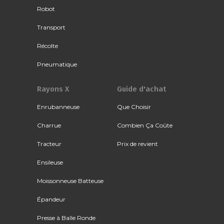
Robot
Transport
Récolte
Pneumatique
Rayons X
Guide d'achat
Enrubanneuse
Que Choisir
Charrue
Combien Ça Coûte
Tracteur
Prix de revient
Ensileuse
Moissonneuse Batteuse
Épandeur
Presse à Balle Ronde