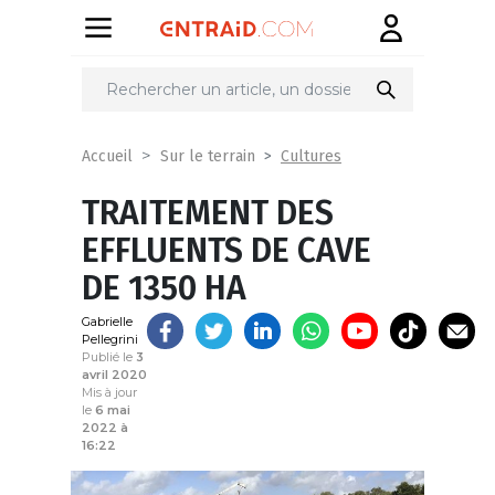
Partager
sur
Cultures
Accueil
Sur le terrain
TRAITEMENT DES
EFFLUENTS DE CAVE
DE 1350 HA
Gabrielle
Pellegrini
Publié le
3
avril 2020
Mis à jour
le
6 mai
2022 à
16:22