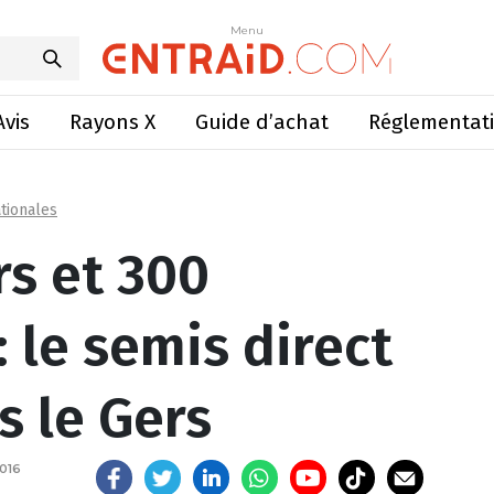
ipants : le semis direct mobilise dans le Gers
Menu
Menu
Avis
Rayons X
Guide d’achat
Réglementat
tionales
rs et 300
: le semis direct
s le Gers
016