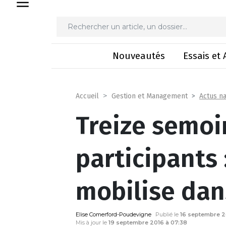
Treize semoirs et 300 partic
Nouveautés
Essais et 
Actus na
Accueil
Gestion et Management
Treize semoi
participants 
mobilise dan
Elise Comerford-Poudevigne
Publié le
16 septembre 2
Mis à jour le
19 septembre 2016 à 07:38