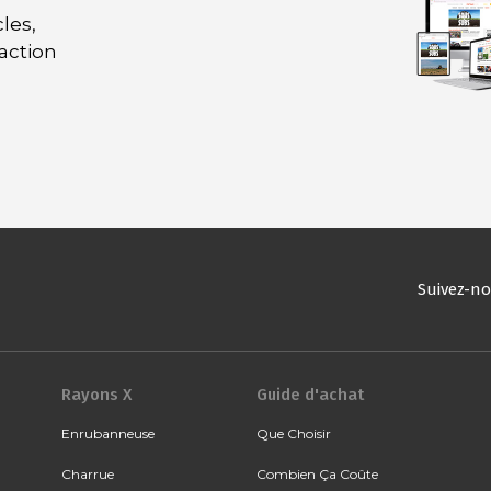
les,
daction
Suivez-n
Rayons X
Guide d'achat
Enrubanneuse
Que Choisir
Charrue
Combien Ça Coûte