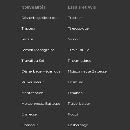
Nouveautés
Essais et Avis
Désherbage électrique
Tracteur
Tracteur
Télescopique
Semoir
Semoir
Semoir Monograine
Travail du Sol
Travail du Sol
Pneumatique
Désherbage Mécanique
Moissonneuse Batteuse
Pulvérisateur
Ensileuse
Manutention
Fenaison
Moissonneuse Batteuse
Pulvérisateur
Ensileuse
Robot
Épandeur
Désherbage