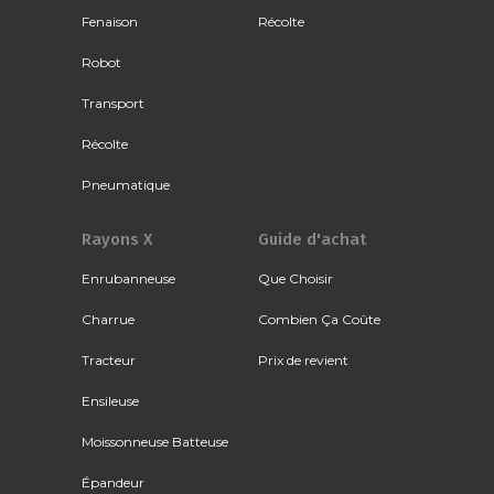
Fenaison
Récolte
Robot
Transport
Récolte
Pneumatique
Rayons X
Guide d'achat
Enrubanneuse
Que Choisir
Charrue
Combien Ça Coûte
Tracteur
Prix de revient
Ensileuse
Moissonneuse Batteuse
Épandeur