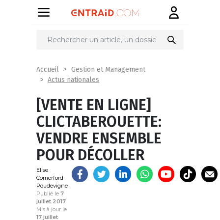
Partager
sur
Accueil
Gestion et Management
Actus nationales
[VENTE EN LIGNE]
CLICTABEROUETTE:
VENDRE ENSEMBLE
POUR DÉCOLLER
Elise
Comerford-
Poudevigne
Publié le
7
juillet 2017
Mis à jour le
17 juillet