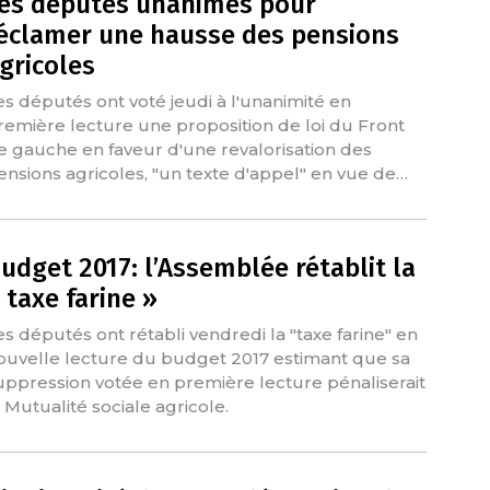
es députés unanimes pour
éclamer une hausse des pensions
gricoles
es députés ont voté jeudi à l'unanimité en
remière lecture une proposition de loi du Front
e gauche en faveur d'une revalorisation des
ensions agricoles, "un texte d'appel" en vue de…
udget 2017: l’Assemblée rétablit la
 taxe farine »
es députés ont rétabli vendredi la "taxe farine" en
ouvelle lecture du budget 2017 estimant que sa
uppression votée en première lecture pénaliserait
a Mutualité sociale agricole.