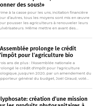
onner des sous!»
rime à la casse pour les uns, incitation financière
our d’autres, tous les moyens sont mis en œuvre
our pousser les agriculteurs à renouveler leurs
ulvérisateurs. Même mettre en avant des…
’Assemblée prolonge le crédit
’impôt pour l’agriculture bio
rois ans de plus : l'Assemblée nationale a
rolongé le crédit d'impôt pour l'agriculture
iologique, jusqu'en 2020, par un amendement du
apporteur général du budget, Joël Giraud, voté…
lyphosate: création d’une mission
ur les produits phytosanitaires à