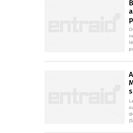
B
a
p
D
n
l
p
A
M
s
L
s
d
(