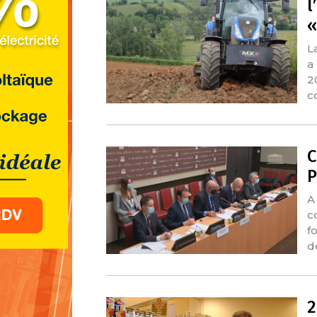
l
«
L
a
2
c
C
P
A
c
f
d
2