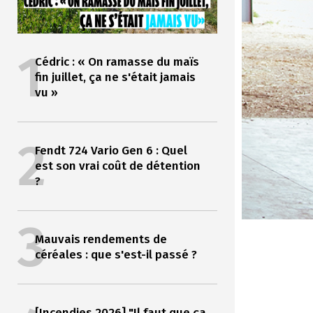
1
Cédric : « On ramasse du maïs
fin juillet, ça ne s'était jamais
vu »
2
Fendt 724 Vario Gen 6 : Quel
est son vrai coût de détention
?
3
Mauvais rendements de
céréales : que s'est-il passé ?
[Incendies 2026] "Il faut que ça