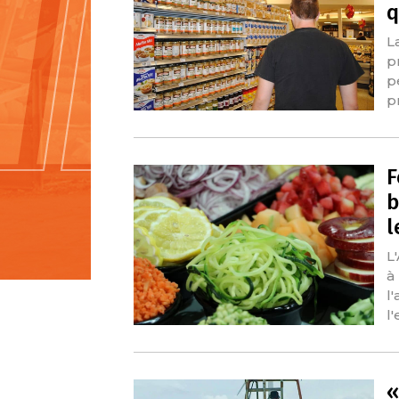
q
L
p
p
p
F
b
l
L
à
l
l
«