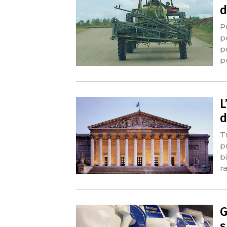
d
P
p
p
p
L
d
T
p
b
r
G
s