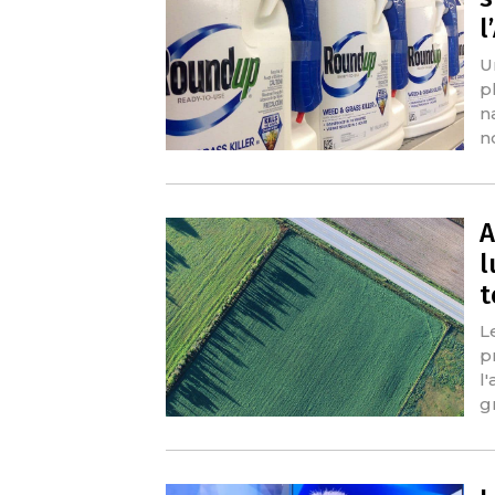
l
U
p
n
n
A
l
t
L
p
l
g