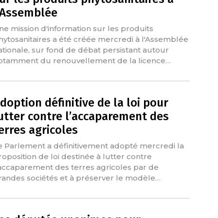
’Assemblée
ne mission d'information sur les produits
hytosanitaires a été créée mercredi à l'Assemblée
ationale, sur fond de débat persistant autour
otamment du renouvellement de la licence…
doption définitive de la loi pour
utter contre l’accaparement des
erres agricoles
e Parlement a définitivement adopté mercredi la
roposition de loi destinée à lutter contre
'accaparement des terres agricoles par de
randes sociétés et à préserver le modèle…