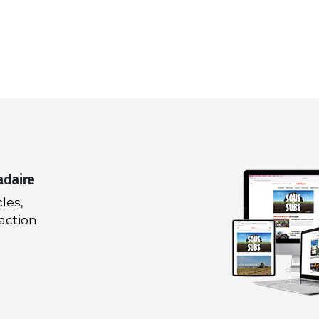
adaire
les,
daction