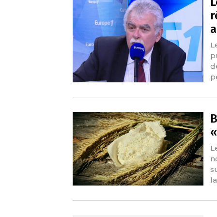
L
r
a
L
p
d
p
B
«
L
n
s
l