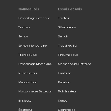
Nouveautés
Essais et Avis
Désherbage électrique
Tracteur
Tracteur
Télescopique
Semoir
Semoir
Semoir Monograine
Travail du Sol
Travail du Sol
Pneumatique
Désherbage Mécanique
Moissonneuse Batteuse
Pulvérisateur
Ensileuse
Manutention
Fenaison
Moissonneuse Batteuse
Pulvérisateur
Ensileuse
Robot
Épandeur
Désherbage