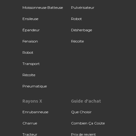
Moissonneuse Batteuse
Pulvérisateur
Ensileuse
Robot
Épandeur
Désherbage
Fenaison
Récolte
Robot
Transport
Récolte
Pneumatique
Rayons X
Guide d'achat
Enrubanneuse
Que Choisir
Charrue
Combien Ça Coûte
Tracteur
Prix de revient