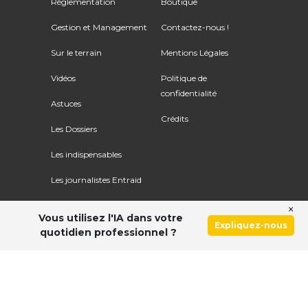
Réglementation
Boutique
Gestion et Management
Contactez-nous !
Sur le terrain
Mentions Légales
Vidéos
Politique de
confidentialité
Astuces
Crédits
Les Dossiers
Les indispensables
Les journalistes Entraid
×
Vous utilisez l'IA dans votre
Expliquez-nous
quotidien professionnel ?
Ce site utilise le service Google Recaptcha. Voir
les
règles de confidentialité
et
les conditions d'utilisation
.
© Copyright 2026 ENTRAID. Tous droits réservés.