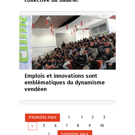
Emplois et innovations sont
emblématiques du dynamisme
vendéen
Précédente
1
2
3
PREMIÈRE PAGE
5
6
7
8
9
10
4
Suivante
DERNIÈRE PAGE