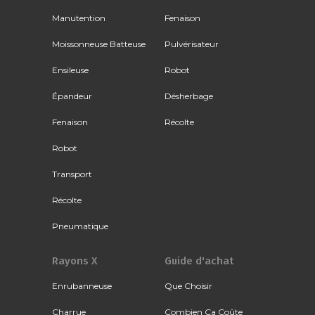
Manutention
Fenaison
Moissonneuse Batteuse
Pulvérisateur
Ensileuse
Robot
Épandeur
Désherbage
Fenaison
Récolte
Robot
Transport
Récolte
Pneumatique
Rayons X
Guide d'achat
Enrubanneuse
Que Choisir
Charrue
Combien Ça Coûte