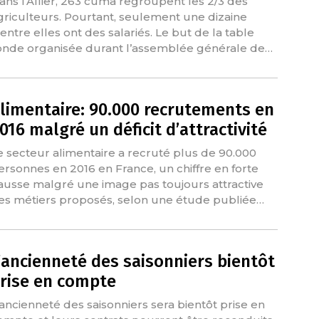
ans l’Allier, 263 cuma regroupent les 2/3 des
griculteurs. Pourtant, seulement une dizaine
’entre elles ont des salariés. Le but de la table
onde organisée durant l’assemblée générale de…
limentaire: 90.000 recrutements en
016 malgré un déficit d’attractivité
e secteur alimentaire a recruté plus de 90.000
ersonnes en 2016 en France, un chiffre en forte
ausse malgré une image pas toujours attractive
es métiers proposés, selon une étude publiée…
’ancienneté des saisonniers bientôt
rise en compte
'ancienneté des saisonniers sera bientôt prise en