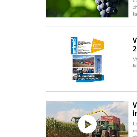
c
d
l
V
2
V
li
V
i
L
e