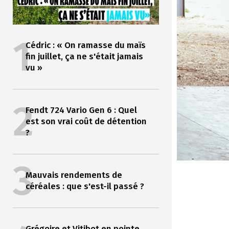
1
Cédric : « On ramasse du maïs
fin juillet, ça ne s'était jamais
vu »
2
Fendt 724 Vario Gen 6 : Quel
est son vrai coût de détention
?
3
Mauvais rendements de
céréales : que s'est-il passé ?
Grégoire et Vitibot en pointe