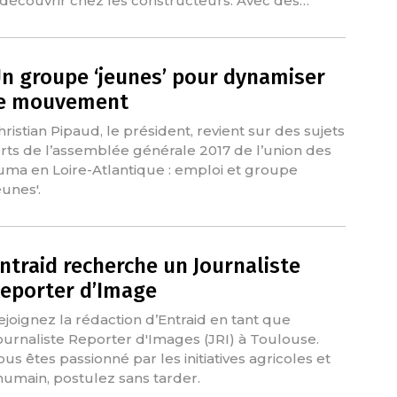
 découvrir chez les constructeurs. Avec des…
n groupe ‘jeunes’ pour dynamiser
e mouvement
hristian Pipaud, le président, revient sur des sujets
orts de l’assemblée générale 2017 de l’union des
uma en Loire-Atlantique : emploi et groupe
eunes'.
ntraid recherche un Journaliste
eporter d’Image
ejoignez la rédaction d’Entraid en tant que
ournaliste Reporter d'Images (JRI) à Toulouse.
ous êtes passionné par les initiatives agricoles et
'humain, postulez sans tarder.