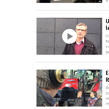
à
U
l
C
f
c
'j
E
R
R
J
V
l