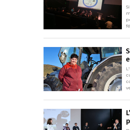
S
m
p
f
S
e
L
c
c
v
L
p