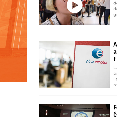
d
d
g
A
a
F
L
p
l
r
F
é