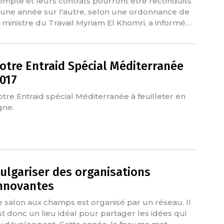
ompte et leurs contrats pourront être reconduits
'une année sur l'autre, selon une ordonnance de
a ministre du Travail Myriam El Khomri, a informé…
otre Entraid Spécial Méditerranée
017
otre Entraid spécial Méditerranée à feuilleter en
gne.
ulgariser des organisations
nnovantes
e salon aux champs est organisé par un réseau. Il
st donc un lieu idéal pour partager les idées qui