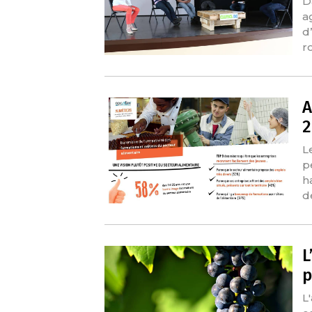
D
a
d
r
A
2
L
p
h
d
L
p
L