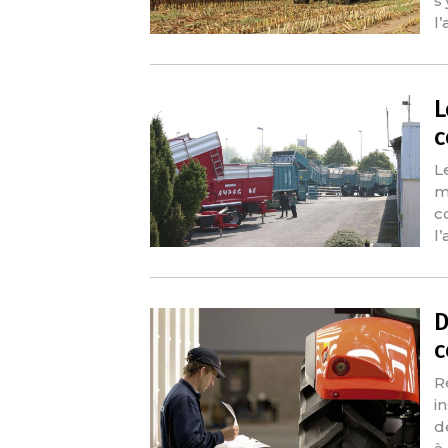
s
l’
L
c
L
m
c
l
D
c
R
i
d