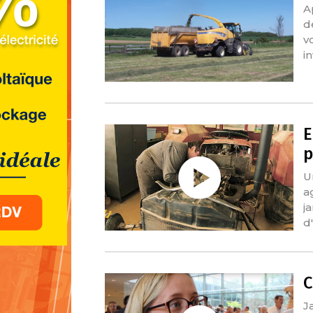
A
d
v
i
E
p
U
a
j
d
C
J