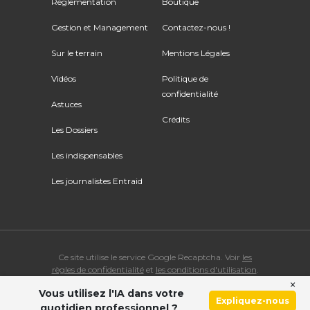
Réglementation
Boutique
Gestion et Management
Contactez-nous !
Sur le terrain
Mentions Légales
Vidéos
Politique de
confidentialité
Astuces
Crédits
Les Dossiers
Les indispensables
Les journalistes Entraid
Ce site utilise le service Google Recaptcha. Voir
les
règles de confidentialité
et
les conditions d'utilisation
.
×
Vous utilisez l'IA dans votre
© Copyright 2026 ENTRAID. Tous droits réservés.
Expliquez-nous
quotidien professionnel ?