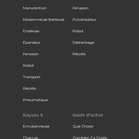
Manutention
Fenaison
Moissonneuse Batteuse
Pulvérisateur
Ensileuse
Robot
Épandeur
Désherbage
Fenaison
Récolte
Robot
Transport
Récolte
Pneumatique
Rayons X
Guide d'achat
Enrubanneuse
Que Choisir
Charrue
Combien Ça Coûte