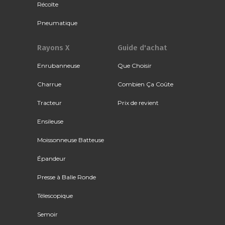
Récolte
Pneumatique
Rayons X
Guide d'achat
Enrubanneuse
Que Choisir
Charrue
Combien Ça Coûte
Tracteur
Prix de revient
Ensileuse
Moissonneuse Batteuse
Épandeur
Presse à Balle Ronde
Télescopique
Semoir