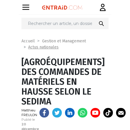
Partager
sur
Accueil
Gestion et Management
Actus nationales
[AGROÉQUIPEMENTS]
DES COMMANDES DE
MATÉRIELS EN
HAUSSE SELON LE
SEDIMA
Matthieu
FREULON
Publié le
20
décembre