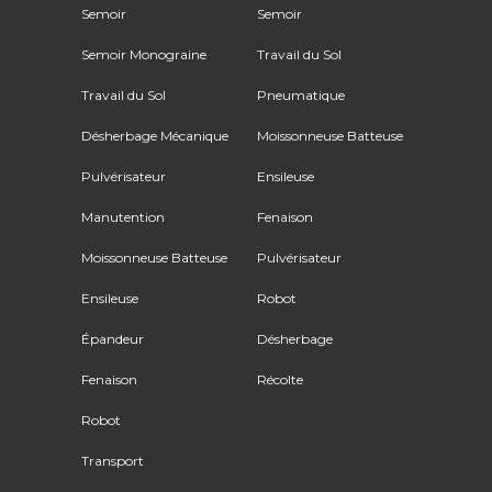
Semoir
Semoir
Semoir Monograine
Travail du Sol
Travail du Sol
Pneumatique
Désherbage Mécanique
Moissonneuse Batteuse
Pulvérisateur
Ensileuse
Manutention
Fenaison
Moissonneuse Batteuse
Pulvérisateur
Ensileuse
Robot
Épandeur
Désherbage
Fenaison
Récolte
Robot
Transport