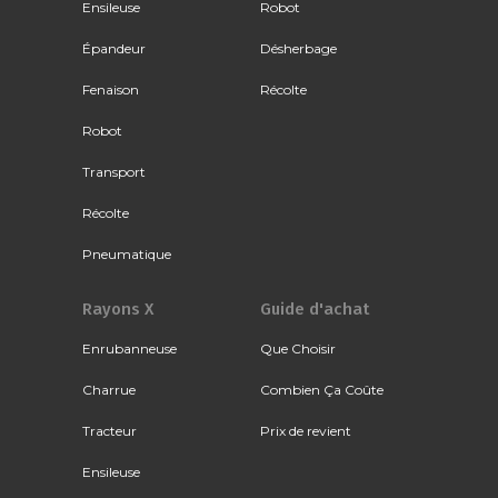
Ensileuse
Robot
Épandeur
Désherbage
Fenaison
Récolte
Robot
Transport
Récolte
Pneumatique
Rayons X
Guide d'achat
Enrubanneuse
Que Choisir
Charrue
Combien Ça Coûte
Tracteur
Prix de revient
Ensileuse