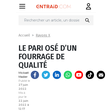
Partager
sur
Rayons X
Accueil
LE PARI OSÉ D’UN
FOURRAGE DE
QUALITÉ
Mickaël
Madier
Publié le
27 juin
2022
Mis à
jour le
22 juin
2022 à
12:17