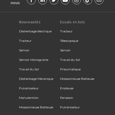
nous
Nouveautés
Essais et Avis
Désherbage électrique
Tracteur
Tracteur
Télescopique
Semoir
Semoir
Semoir Monograine
Travail du Sol
Travail du Sol
Pneumatique
Désherbage Mécanique
Moissonneuse Batteuse
Pulvérisateur
Ensileuse
Manutention
Fenaison
Moissonneuse Batteuse
Pulvérisateur