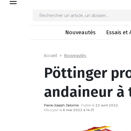
Pöttinger p
Nouveautés
Essais et 
Nouveautés
Accueil
Pöttinger pr
andaineur à 
Pierre-Joseph Delorme
Publié le
22 avril 2022
Mis à jour le
6 mai 2022 à 14:31