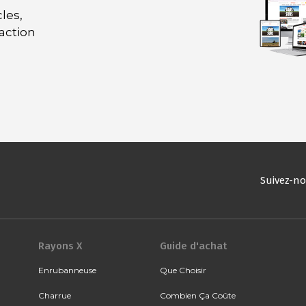
les,
daction
Suivez-n
Rayons X
Guide d'achat
Enrubanneuse
Que Choisir
Charrue
Combien Ça Coûte