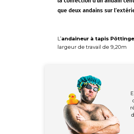
la confection d’un andain cent
que deux andains sur l’extérie
L’
andaineur à tapis Pötting
largeur de travail de 9,20m
E
r
d