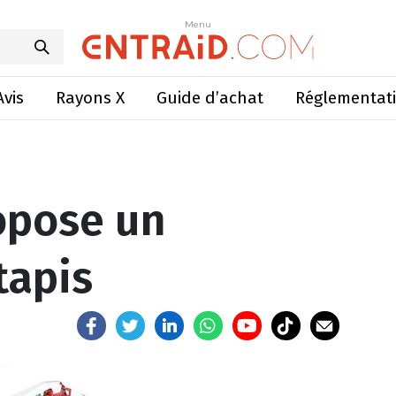
ropose un andaineur à tapis
Menu
Menu
Avis
Rayons X
Guide d’achat
Réglementat
opose un
tapis