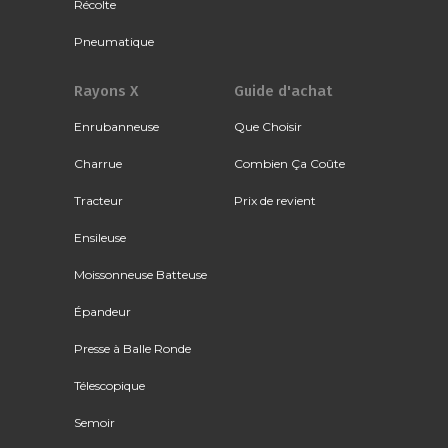
Récolte
Pneumatique
Rayons X
Guide d'achat
Enrubanneuse
Que Choisir
Charrue
Combien Ça Coûte
Tracteur
Prix de revient
Ensileuse
Moissonneuse Batteuse
Épandeur
Presse à Balle Ronde
Télescopique
Semoir