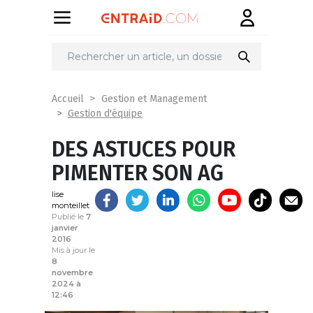
Partager
sur
Accueil
Gestion et Management
Gestion d'équipe
DES ASTUCES POUR
PIMENTER SON AG
lise
monteillet
Publié le
7
janvier
2016
Mis à jour le
8
novembre
2024 à
12:46