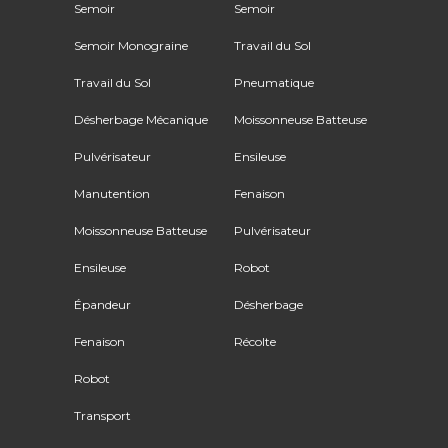
Semoir
Semoir
Semoir Monograine
Travail du Sol
Travail du Sol
Pneumatique
Désherbage Mécanique
Moissonneuse Batteuse
Pulvérisateur
Ensileuse
Manutention
Fenaison
Moissonneuse Batteuse
Pulvérisateur
Ensileuse
Robot
Épandeur
Désherbage
Fenaison
Récolte
Robot
Transport