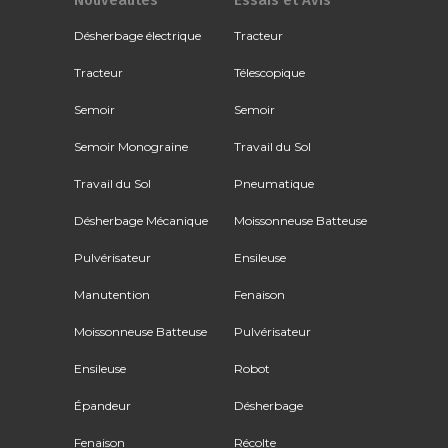
Désherbage électrique
Tracteur
Tracteur
Télescopique
Semoir
Semoir
Semoir Monograine
Travail du Sol
Travail du Sol
Pneumatique
Désherbage Mécanique
Moissonneuse Batteuse
Pulvérisateur
Ensileuse
Manutention
Fenaison
Moissonneuse Batteuse
Pulvérisateur
Ensileuse
Robot
Épandeur
Désherbage
Fenaison
Récolte