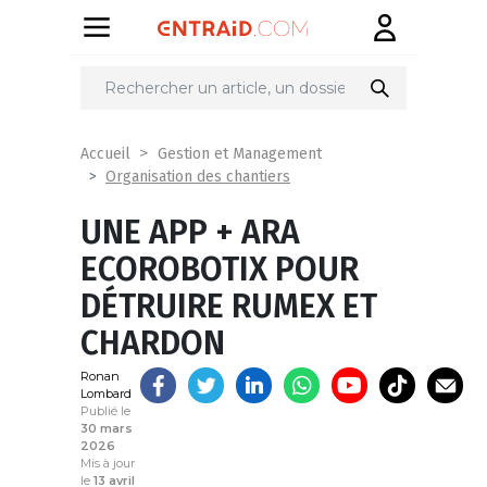
Partager
sur
Accueil
Gestion et Management
Organisation des chantiers
UNE APP + ARA
ECOROBOTIX POUR
DÉTRUIRE RUMEX ET
CHARDON
Ronan
Lombard
Publié le
30 mars
2026
Mis à jour
le
13 avril