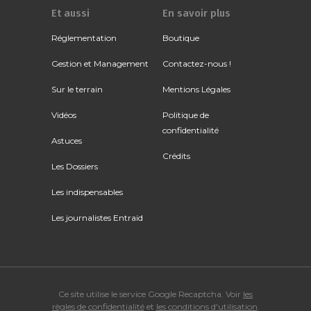
Et aussi
En savoir plus
Réglementation
Boutique
Gestion et Management
Contactez-nous !
Sur le terrain
Mentions Légales
Vidéos
Politique de
confidentialité
Astuces
Crédits
Les Dossiers
Les indispensables
Les journalistes Entraid
Ce site utilise le service Google Recaptcha. Voir
les
règles de confidentialité
et
les conditions d'utilisation
.