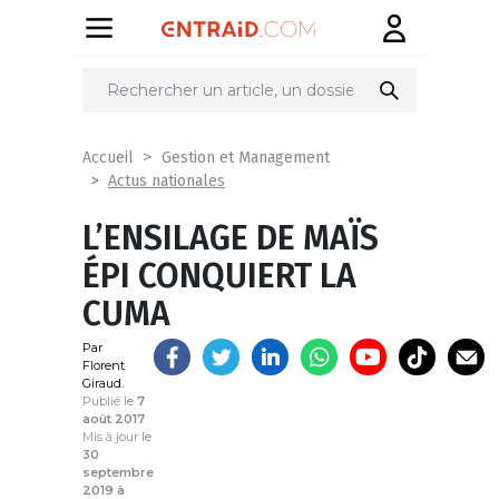
Partager
sur
Accueil
Gestion et Management
Actus nationales
L’ENSILAGE DE MAÏS
ÉPI CONQUIERT LA
CUMA
Par
Florent
Giraud.
Publié le
7
août 2017
Mis à jour le
30
septembre
2019 à