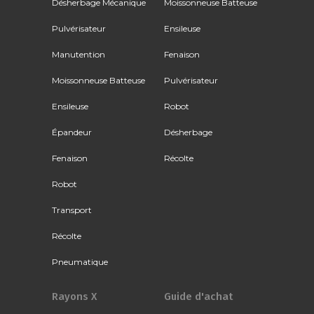
Désherbage Mécanique
Moissonneuse Batteuse
Pulvérisateur
Ensileuse
Manutention
Fenaison
Moissonneuse Batteuse
Pulvérisateur
Ensileuse
Robot
Épandeur
Désherbage
Fenaison
Récolte
Robot
Transport
Récolte
Pneumatique
Rayons X
Guide d'achat