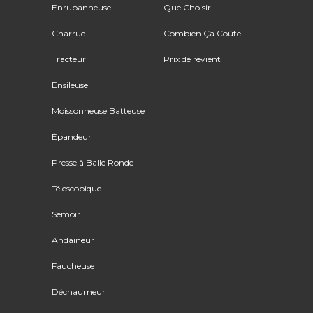
Enrubanneuse
Que Choisir
Charrue
Combien Ça Coûte
Tracteur
Prix de revient
Ensileuse
Moissonneuse Batteuse
Épandeur
Presse à Balle Ronde
Télescopique
Semoir
Andaineur
Faucheuse
Déchaumeur