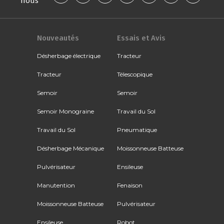
nous
Nouveautés
Essais et Avis
Désherbage électrique
Tracteur
Tracteur
Télescopique
Semoir
Semoir
Semoir Monograine
Travail du Sol
Travail du Sol
Pneumatique
Désherbage Mécanique
Moissonneuse Batteuse
Pulvérisateur
Ensileuse
Manutention
Fenaison
Moissonneuse Batteuse
Pulvérisateur
Ensileuse
Robot