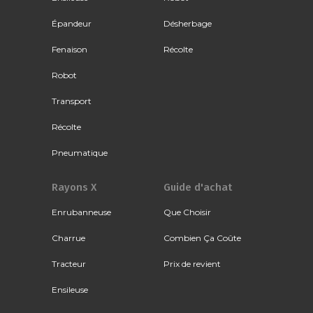
Épandeur
Désherbage
Fenaison
Récolte
Robot
Transport
Récolte
Pneumatique
Rayons X
Guide d'achat
Enrubanneuse
Que Choisir
Charrue
Combien Ça Coûte
Tracteur
Prix de revient
Ensileuse