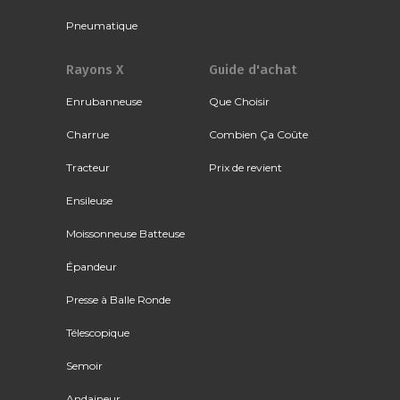
Pneumatique
Rayons X
Guide d'achat
Enrubanneuse
Que Choisir
Charrue
Combien Ça Coûte
Tracteur
Prix de revient
Ensileuse
Moissonneuse Batteuse
Épandeur
Presse à Balle Ronde
Télescopique
Semoir
Andaineur