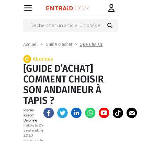
Partager
sur
Que Choisir
Accueil
Guide d'achat
Abonnés
[GUIDE D’ACHAT]
COMMENT CHOISIR
SON ANDAINEUR À
TAPIS ?
Pierre-
joseph
Delorme
Publié le
27
septembre
2023
Mis à jour le