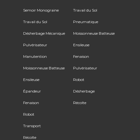
Semoir Monograine
Travail du Sol
Travail du Sol
Pneumatique
Désherbage Mécanique
Moissonneuse Batteuse
Pulvérisateur
Ensileuse
Manutention
Fenaison
Moissonneuse Batteuse
Pulvérisateur
Ensileuse
Robot
Épandeur
Désherbage
Fenaison
Récolte
Robot
Transport
Récolte