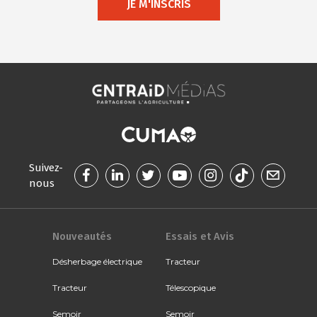
JE M'INSCRIS
Suivez-
nous
Nouveautés
Essais et Avis
Désherbage électrique
Tracteur
Tracteur
Télescopique
Semoir
Semoir