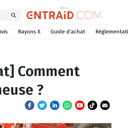
] Comment choisir sa faneuse ?
Menu
Menu
Avis
Rayons X
Guide d’achat
Réglementat
hat] Comment
neuse ?