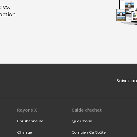
les,
daction
Suivez-n
Rayons X
Guide d'achat
Enrubanneuse
Que Choisir
Charrue
Combien Ça Coûte