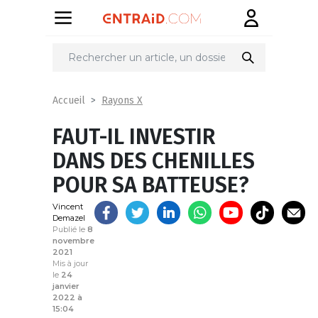
Partager
sur
Rayons X
Accueil
FAUT-IL INVESTIR
DANS DES CHENILLES
POUR SA BATTEUSE?
Vincent
Demazel
Publié le
8
novembre
2021
Mis à jour
le
24
janvier
2022 à
15:04