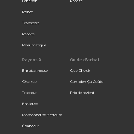
Fenaison
Récolte
Robot
Transport
Récolte
Pneumatique
Rayons X
Guide d'achat
Enrubanneuse
Que Choisir
Charrue
Combien Ça Coûte
Tracteur
Prix de revient
Ensileuse
Moissonneuse Batteuse
Épandeur