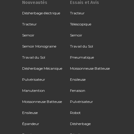
Nouveautés
Essais et Avis
Désherbage électrique
Tracteur
Tracteur
Télescopique
Semoir
Semoir
Semoir Monograine
Travail du Sol
Travail du Sol
Pneumatique
Désherbage Mécanique
Moissonneuse Batteuse
Pulvérisateur
Ensileuse
Manutention
Fenaison
Moissonneuse Batteuse
Pulvérisateur
Ensileuse
Robot
Épandeur
Désherbage