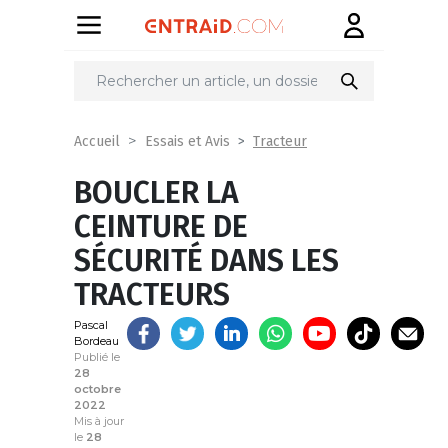
Partager
sur
Tracteur
Accueil
Essais et Avis
BOUCLER LA
CEINTURE DE
SÉCURITÉ DANS LES
TRACTEURS
Pascal
Bordeau
Publié le
28
octobre
2022
Mis à jour
le
28