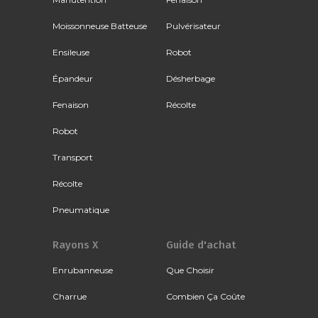
Moissonneuse Batteuse
Pulvérisateur
Ensileuse
Robot
Épandeur
Désherbage
Fenaison
Récolte
Robot
Transport
Récolte
Pneumatique
Rayons X
Guide d'achat
Enrubanneuse
Que Choisir
Charrue
Combien Ça Coûte