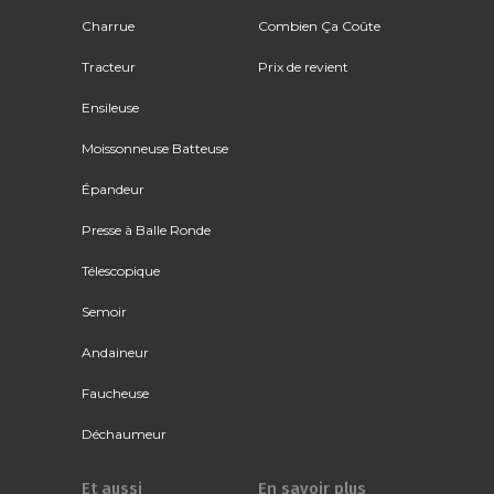
Charrue
Combien Ça Coûte
Tracteur
Prix de revient
Ensileuse
Moissonneuse Batteuse
Épandeur
Presse à Balle Ronde
Télescopique
Semoir
Andaineur
Faucheuse
Déchaumeur
Et aussi
En savoir plus