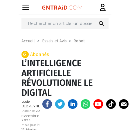
Partager
sur
Robot
Accueil
Essais et Avis
Abonnés
L’INTELLIGENCE
ARTIFICIELLE
RÉVOLUTIONNE LE
DIGITAL
Lucie
DEBRUYNE
Publié le
22
novembre
2023
Mis à jour le
12 février