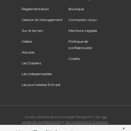
Réglementation
Boutique
Gestion et Management
Contactez-nous !
Sur le terrain
Mentions Légales
Vidéos
Politique de
confidentialité
Astuces
Crédits
Les Dossiers
Les indispensables
Les journalistes Entraid
Ce site utilise le service Google Recaptcha. Voir
les
règles de confidentialité
et
les conditions d'utilisation
.
×