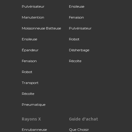
Pulvérisateur
Ensileuse
Manutention
Fenaison
Moissonneuse Batteuse
Pulvérisateur
Ensileuse
Robot
Épandeur
Désherbage
Fenaison
Récolte
Robot
Transport
Récolte
Pneumatique
Rayons X
Guide d'achat
Enrubanneuse
Que Choisir