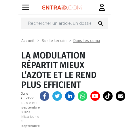
Partager
sur
Dans les cuma
Accueil
Sur le terrain
LA MODULATION
RÉPARTIT MIEUX
L’AZOTE ET LE REND
PLUS EFFICIENT
Julie
Guichon
Publié le
1
septembre
2023
Mis à jour le
1
septembre