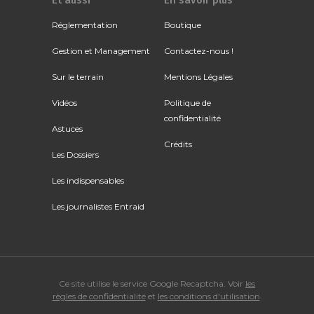
Et aussi
En savoir plus
Réglementation
Boutique
Gestion et Management
Contactez-nous !
Sur le terrain
Mentions Légales
Vidéos
Politique de
confidentialité
Astuces
Crédits
Les Dossiers
Les indispensables
Les journalistes Entraid
Ce site utilise le service Google Recaptcha. Voir
les
règles de confidentialité
et
les conditions d'utilisation
.