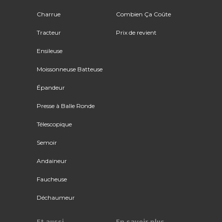
Charrue
Combien Ça Coûte
Tracteur
Prix de revient
Ensileuse
Moissonneuse Batteuse
Épandeur
Presse à Balle Ronde
Télescopique
Semoir
Andaineur
Faucheuse
Déchaumeur