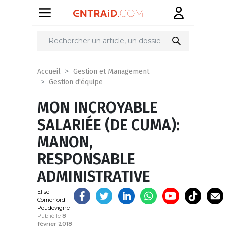
Partager
sur
Accueil
Gestion et Management
Gestion d'équipe
MON INCROYABLE
SALARIÉE (DE CUMA):
MANON,
RESPONSABLE
ADMINISTRATIVE
Elise
Comerford-
Poudevigne
Publié le
8
février 2018