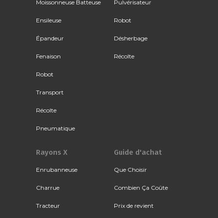
Moissonneuse Batteuse
Pulvérisateur
Ensileuse
Robot
Épandeur
Désherbage
Fenaison
Récolte
Robot
Transport
Récolte
Pneumatique
Rayons X
Guide d'achat
Enrubanneuse
Que Choisir
Charrue
Combien Ça Coûte
Tracteur
Prix de revient