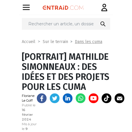
Partager
sur
Dans les cuma
Accueil
Sur le terrain
[PORTRAIT] MATHILDE
SIMONNEAUX : DES
IDÉES ET DES PROJETS
POUR LES CUMA
Floriane
Le Goff
Publié le
16
février
2024
Mis à jour
le
9