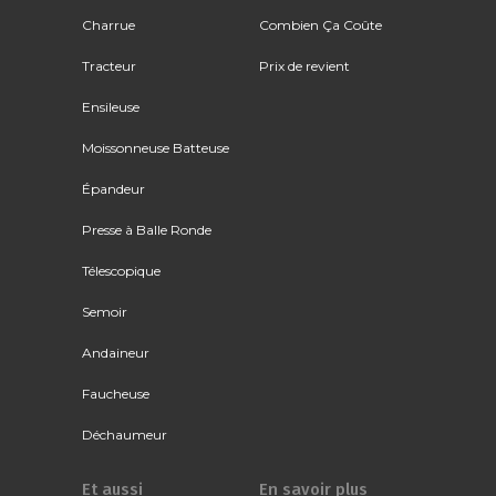
Charrue
Combien Ça Coûte
Tracteur
Prix de revient
Ensileuse
Moissonneuse Batteuse
Épandeur
Presse à Balle Ronde
Télescopique
Semoir
Andaineur
Faucheuse
Déchaumeur
Et aussi
En savoir plus