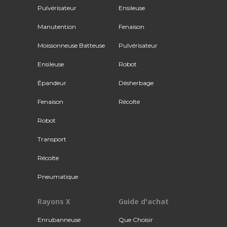
Pulvérisateur
Ensileuse
Manutention
Fenaison
Moissonneuse Batteuse
Pulvérisateur
Ensileuse
Robot
Épandeur
Désherbage
Fenaison
Récolte
Robot
Transport
Récolte
Pneumatique
Rayons X
Guide d'achat
Enrubanneuse
Que Choisir