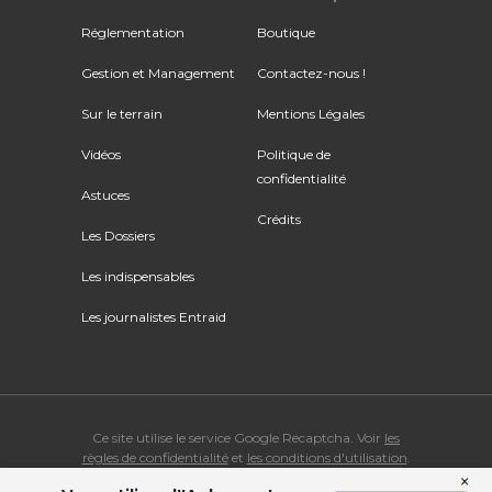
Réglementation
Boutique
Gestion et Management
Contactez-nous !
Sur le terrain
Mentions Légales
Vidéos
Politique de
confidentialité
Astuces
Crédits
Les Dossiers
Les indispensables
Les journalistes Entraid
Ce site utilise le service Google Recaptcha. Voir
les
règles de confidentialité
et
les conditions d'utilisation
.
×