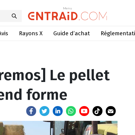
s] Le pellet par Krone prend forme
Menu
Menu
Avis
Rayons X
Guide d’achat
Réglementat
Premos] Le pellet
rend forme