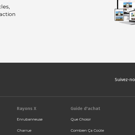
les,
daction
Suivez-n
Rayons X
Guide d'achat
Enrubanneuse
Que Choisir
Charrue
Combien Ça Coûte