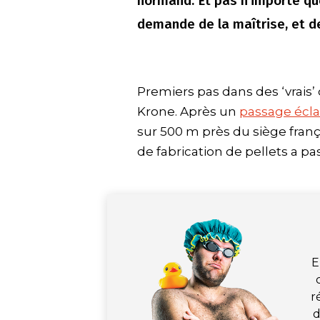
normand. Et pas n’importe quel
demande de la maîtrise, et de
Premiers pas dans des ‘vrais
Krone. Après un
passage écla
sur 500 m près du siège franç
de fabrication de pellets a p
E
r
d