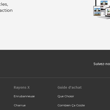
les,
daction
Suivez-n
Rayons X
Guide d'achat
Enrubanneuse
Que Choisir
Charrue
Combien Ça Coûte