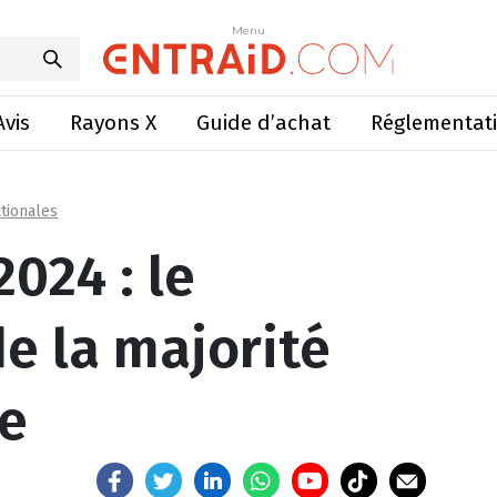
 programme de la majorité présidentielle
Menu
Menu
Avis
Rayons X
Guide d’achat
Réglementat
tionales
2024 : le
 la majorité
le