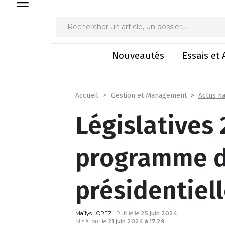
Législatives 2024 : le
Nouveautés
Essais et 
Actus na
Accueil
Gestion et Management
Législatives 
programme de
présidentiel
Maïlys LOPEZ
Publié le
25 juin 2024
Mis à jour le
21 juin 2024 à 17:29