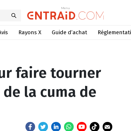
urner les machines de la cuma de l’Abbaye
Menu
Menu
Avis
Rayons X
Guide d’achat
Réglementat
ur faire tourner
 de la cuma de