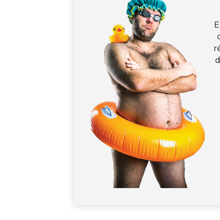
E
r
d