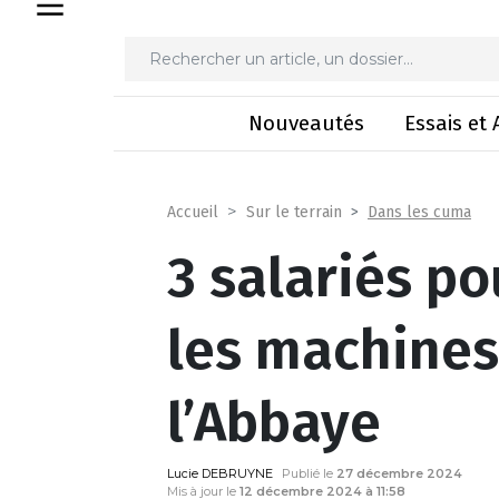
3 salariés pour faire to
Nouveautés
Essais et 
Dans les cuma
Accueil
Sur le terrain
3 salariés po
les machines
l’Abbaye
Lucie DEBRUYNE
Publié le
27 décembre 2024
Mis à jour le
12 décembre 2024 à 11:58