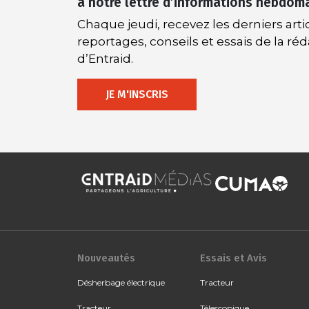
à notre lettre d’informations hebdom
Chaque jeudi, recevez les derniers artic
reportages, conseils et essais de la ré
d’Entraid.
JE M'INSCRIS
Nouveautés
Essais et Avis
Désherbage électrique
Tracteur
Tracteur
Télescopique