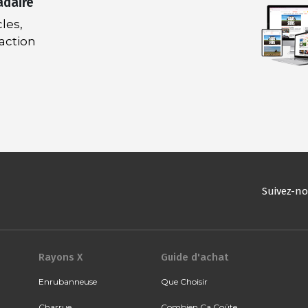
adaire
les,
daction
Suivez-n
Rayons X
Guide d'achat
Enrubanneuse
Que Choisir
Charrue
Combien Ça Coûte