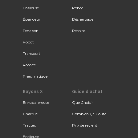
Ensileuse
Robot
Épandeur
Désherbage
Fenaison
Récolte
Robot
Transport
Récolte
Pneumatique
Rayons X
Guide d'achat
Enrubanneuse
Que Choisir
Charrue
Combien Ça Coûte
Tracteur
Prix de revient
Ensileuse