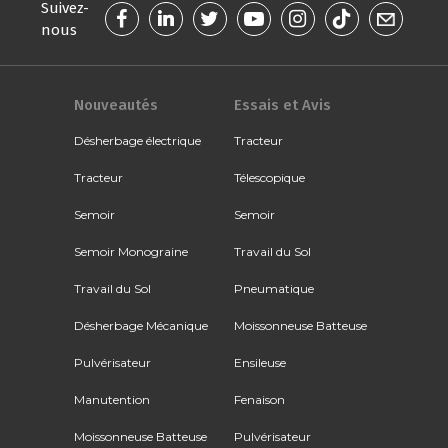
Suivez-
nous
Nouveautés
Essais et Avis
Désherbage électrique
Tracteur
Tracteur
Télescopique
Semoir
Semoir
Semoir Monograine
Travail du Sol
Travail du Sol
Pneumatique
Désherbage Mécanique
Moissonneuse Batteuse
Pulvérisateur
Ensileuse
Manutention
Fenaison
Moissonneuse Batteuse
Pulvérisateur