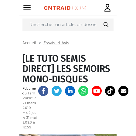
Partager
sur
Essais et Avis
Accueil
[LE TUTO SEMIS
DIRECT] LES SEMOIRS
MONO-DISQUES
Fdcuma
du Tarn
Publié le
21 mars
2019
Mis à jour
le
31 mai
2023 à
12:59