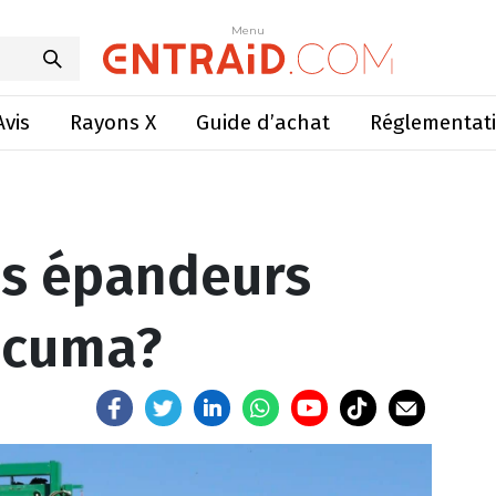
s épandeurs préférés des cuma?
Menu
Menu
Avis
Rayons X
Guide d’achat
Réglementat
es épandeurs
 cuma?