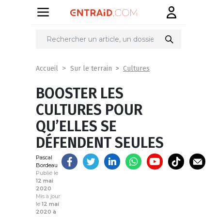
Partager
sur
Cultures
Accueil
Sur le terrain
BOOSTER LES
CULTURES POUR
QU’ELLES SE
DÉFENDENT SEULES
Pascal
Bordeau
Publié le
12 mai
2020
Mis à jour
le
12 mai
2020 à