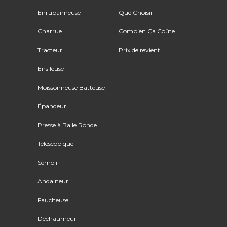
Enrubanneuse
Que Choisir
Charrue
Combien Ça Coûte
Tracteur
Prix de revient
Ensileuse
Moissonneuse Batteuse
Épandeur
Presse à Balle Ronde
Télescopique
Semoir
Andaineur
Faucheuse
Déchaumeur