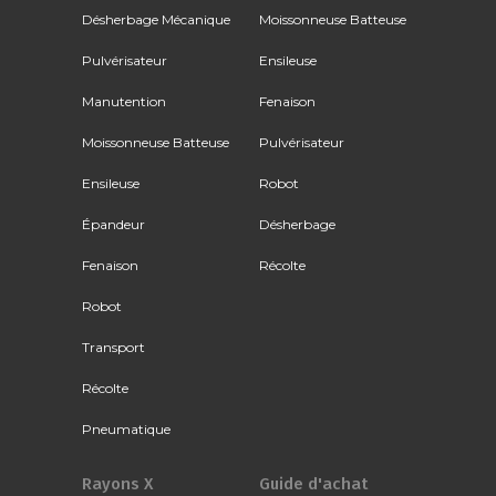
Désherbage Mécanique
Moissonneuse Batteuse
Pulvérisateur
Ensileuse
Manutention
Fenaison
Moissonneuse Batteuse
Pulvérisateur
Ensileuse
Robot
Épandeur
Désherbage
Fenaison
Récolte
Robot
Transport
Récolte
Pneumatique
Rayons X
Guide d'achat