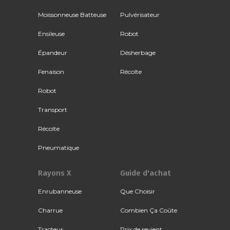
Moissonneuse Batteuse
Pulvérisateur
Ensileuse
Robot
Épandeur
Désherbage
Fenaison
Récolte
Robot
Transport
Récolte
Pneumatique
Rayons X
Guide d'achat
Enrubanneuse
Que Choisir
Charrue
Combien Ça Coûte
Tracteur
Prix de revient