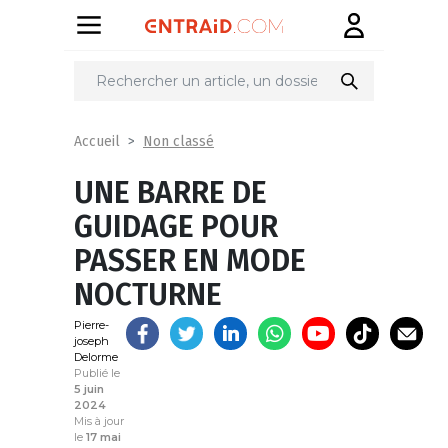
Partager
sur
Non classé
Accueil
UNE BARRE DE
GUIDAGE POUR
PASSER EN MODE
NOCTURNE
Pierre-
joseph
Delorme
Publié le
5 juin
2024
Mis à jour
le
17 mai