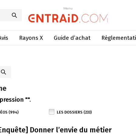
Menu
Avis
Rayons X
Guide d’achat
Réglementat
he
pression "".
DÉOS (994)
LES DOSSIERS (233)
Enquête] Donner l’envie du métier