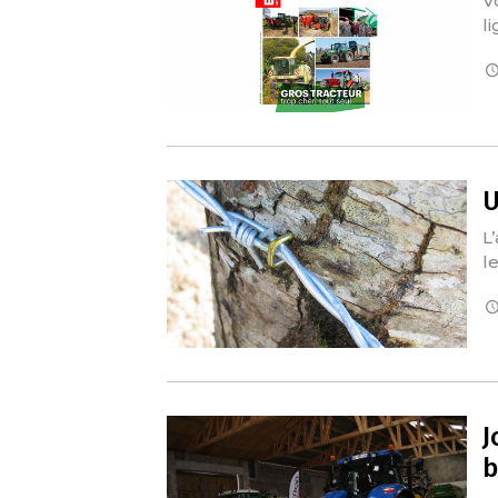
V
li
U
L
le
J
b