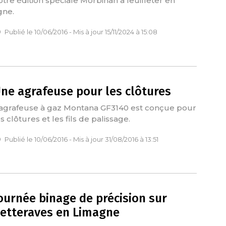
otre édition spéciale Morbihan à feuilleter en
gne.
Publié le 10/06/2016 - Mis à jour 15/11/2024 à 15:08
ne agrafeuse pour les clôtures
’agrafeuse à gaz Montana GF3140 est conçue pour
s clôtures et les fils de palissage.
Publié le 10/06/2016 - Mis à jour 31/08/2016 à 13:51
ournée binage de précision sur
etteraves en Limagne