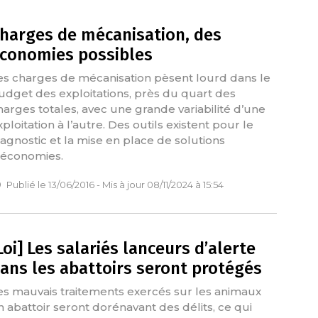
harges de mécanisation, des
conomies possibles
es charges de mécanisation pèsent lourd dans le
udget des exploitations, près du quart des
harges totales, avec une grande variabilité d’une
xploitation à l’autre. Des outils existent pour le
iagnostic et la mise en place de solutions
’économies.
Publié le 13/06/2016 - Mis à jour 08/11/2024 à 15:54
Loi] Les salariés lanceurs d’alerte
ans les abattoirs seront protégés
es mauvais traitements exercés sur les animaux
n abattoir seront dorénavant des délits, ce qui