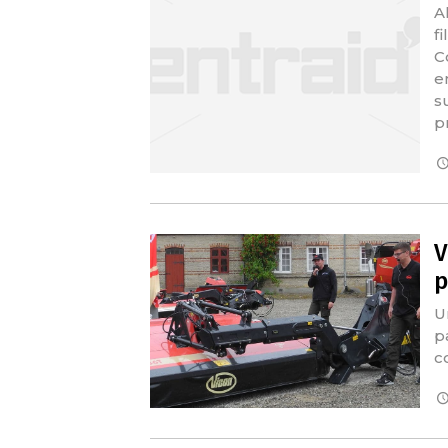
A
fi
C
e
su
p
V
p
U
p
c