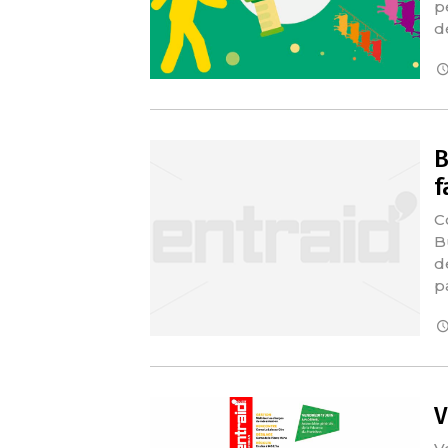
p
d
B
f
C
B
de
p
V