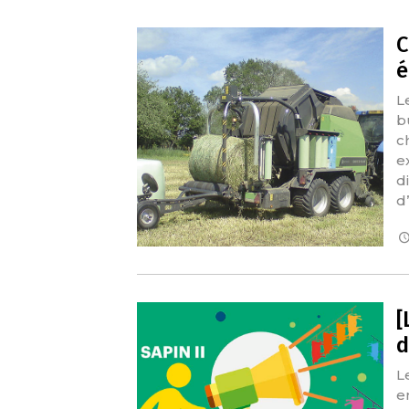
C
é
L
b
c
e
d
d
[
d
L
e