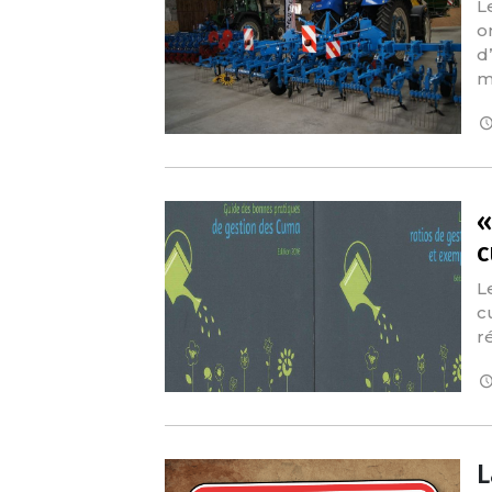
L
o
d
m
«
L
c
r
L