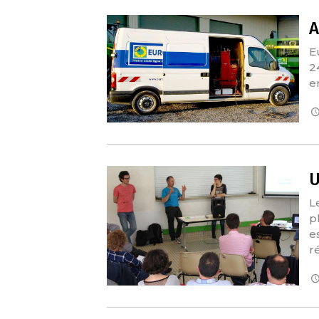
A
E
2
e
U
L
p
e
r