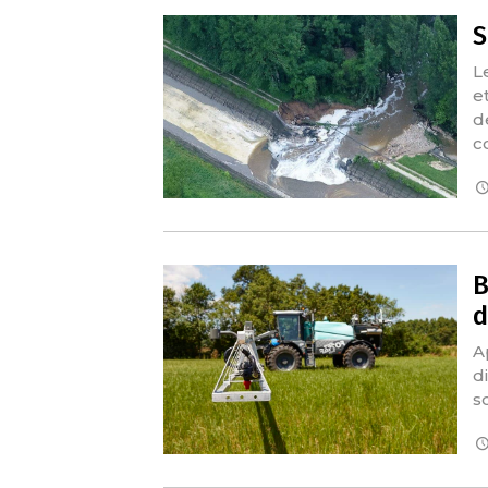
S
L
e
d
c
B
d
A
d
s