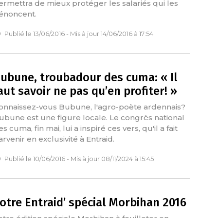
ermettra de mieux protéger les salariés qui les
énoncent.
Publié le 13/06/2016 - Mis à jour 14/06/2016 à 17:54
ubune, troubadour des cuma: « Il
aut savoir ne pas qu’en profiter! »
onnaissez-vous Bubune, l'agro-poète ardennais?
ubune est une figure locale. Le congrès national
s cuma, fin mai, lui a inspiré ces vers, qu'il a fait
arvenir en exclusivité à Entraid.
Publié le 10/06/2016 - Mis à jour 08/11/2024 à 15:45
otre Entraid’ spécial Morbihan 2016