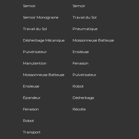
Semoir
Semoir
Semoir Monograine
Travail du Sol
Travail du Sol
Pneumatique
Désherbage Mécanique
Moissonneuse Batteuse
Pulvérisateur
Ensileuse
Manutention
Fenaison
Moissonneuse Batteuse
Pulvérisateur
Ensileuse
Robot
Épandeur
Désherbage
Fenaison
Récolte
Robot
Transport