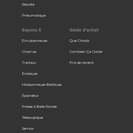
Récolte
Pneumatique
Rayons X
Guide d'achat
Enrubanneuse
Que Choisir
Charrue
Combien Ça Coûte
Tracteur
Prix de revient
Ensileuse
Moissonneuse Batteuse
Épandeur
Presse à Balle Ronde
Télescopique
Semoir