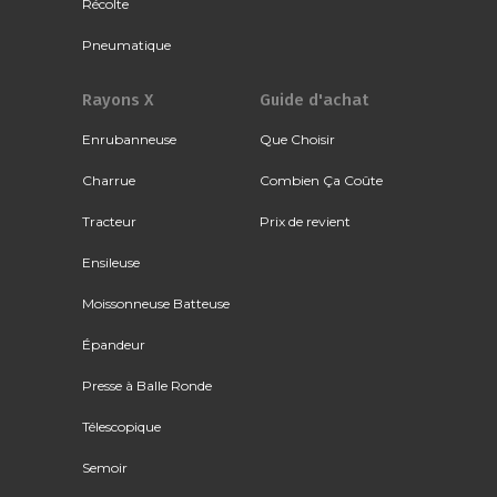
Récolte
Pneumatique
Rayons X
Guide d'achat
Enrubanneuse
Que Choisir
Charrue
Combien Ça Coûte
Tracteur
Prix de revient
Ensileuse
Moissonneuse Batteuse
Épandeur
Presse à Balle Ronde
Télescopique
Semoir