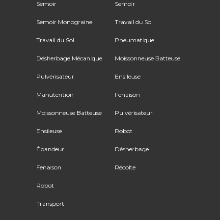
Semoir
Semoir
Semoir Monograine
Travail du Sol
Travail du Sol
Pneumatique
Désherbage Mécanique
Moissonneuse Batteuse
Pulvérisateur
Ensileuse
Manutention
Fenaison
Moissonneuse Batteuse
Pulvérisateur
Ensileuse
Robot
Épandeur
Désherbage
Fenaison
Récolte
Robot
Transport