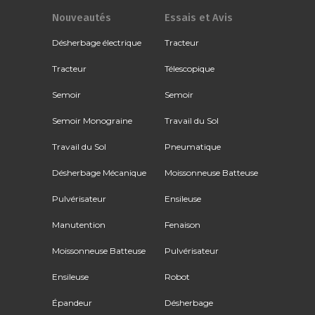
Nouveautés
Essais et Avis
Désherbage électrique
Tracteur
Tracteur
Télescopique
Semoir
Semoir
Semoir Monograine
Travail du Sol
Travail du Sol
Pneumatique
Désherbage Mécanique
Moissonneuse Batteuse
Pulvérisateur
Ensileuse
Manutention
Fenaison
Moissonneuse Batteuse
Pulvérisateur
Ensileuse
Robot
Épandeur
Désherbage