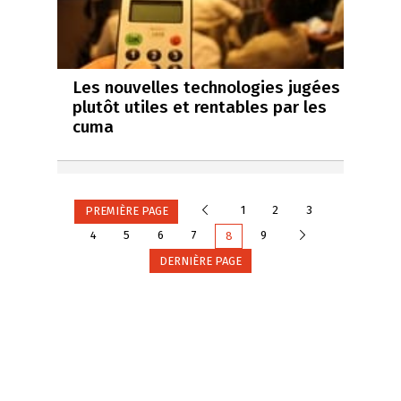
Les nouvelles technologies jugées
plutôt utiles et rentables par les
cuma
Précédente
1
2
3
PREMIÈRE PAGE
Suivante
4
5
6
7
9
8
DERNIÈRE PAGE