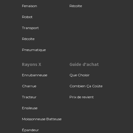
Fenaison
Récolte
Robot
Transport
Récolte
Pneumatique
Rayons X
Guide d'achat
Enrubanneuse
Que Choisir
Charrue
Combien Ça Coûte
Tracteur
Prix de revient
Ensileuse
Moissonneuse Batteuse
Épandeur