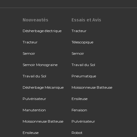
Nouveautés
Essais et Avis
Désherbage électrique
Tracteur
Tracteur
Télescopique
Semoir
Semoir
Semoir Monograine
Travail du Sol
Travail du Sol
Pneumatique
Désherbage Mécanique
Moissonneuse Batteuse
Pulvérisateur
Ensileuse
Manutention
Fenaison
Moissonneuse Batteuse
Pulvérisateur
Ensileuse
Robot