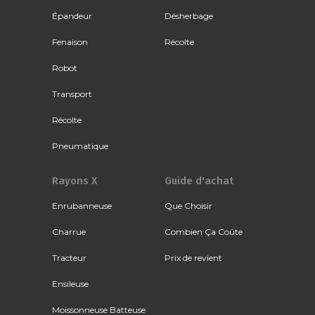
Épandeur
Désherbage
Fenaison
Récolte
Robot
Transport
Récolte
Pneumatique
Rayons X
Guide d'achat
Enrubanneuse
Que Choisir
Charrue
Combien Ça Coûte
Tracteur
Prix de revient
Ensileuse
Moissonneuse Batteuse