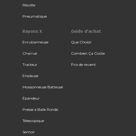
Récolte
Pneumatique
Rayons X
Guide d'achat
Enrubanneuse
Que Choisir
Charrue
Combien Ça Coûte
Tracteur
Prix de revient
Ensileuse
Moissonneuse Batteuse
Épandeur
Presse à Balle Ronde
Télescopique
Semoir