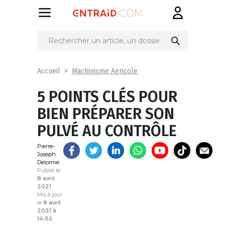
Partager
sur
Machinisme Agricole
Accueil
5 POINTS CLÉS POUR
BIEN PRÉPARER SON
PULVÉ AU CONTRÔLE
Pierre-
Joseph
Delorme
Publié le
8 avril
2021
Mis à jour
le
8 avril
2021 à
14:02