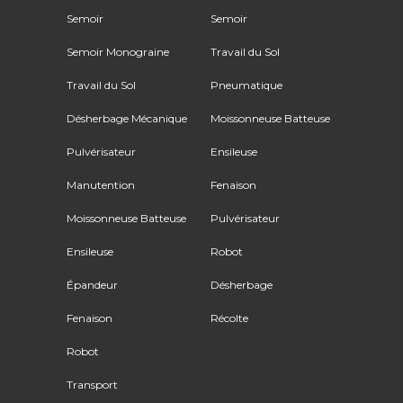
Semoir
Semoir
Semoir Monograine
Travail du Sol
Travail du Sol
Pneumatique
Désherbage Mécanique
Moissonneuse Batteuse
Pulvérisateur
Ensileuse
Manutention
Fenaison
Moissonneuse Batteuse
Pulvérisateur
Ensileuse
Robot
Épandeur
Désherbage
Fenaison
Récolte
Robot
Transport