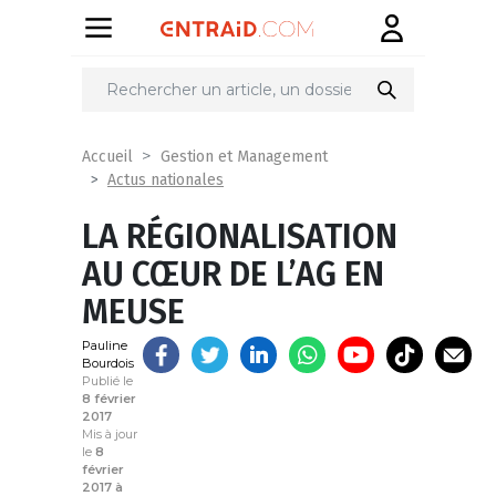
Partager
sur
Accueil
Gestion et Management
Actus nationales
LA RÉGIONALISATION
AU CŒUR DE L’AG EN
MEUSE
Pauline
Bourdois
Publié le
8 février
2017
Mis à jour
le
8
février
2017 à