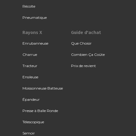
Récolte
Pneumatique
Rayons X
Guide d'achat
Enrubanneuse
Que Choisir
Charrue
Combien Ça Coûte
Tracteur
Prix de revient
Ensileuse
Moissonneuse Batteuse
Épandeur
Presse à Balle Ronde
Télescopique
Semoir