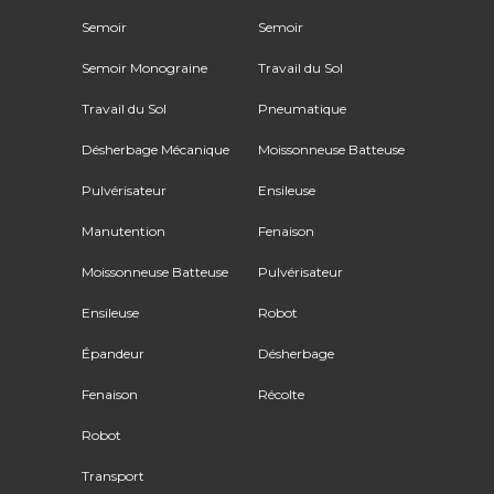
Semoir
Semoir
Semoir Monograine
Travail du Sol
Travail du Sol
Pneumatique
Désherbage Mécanique
Moissonneuse Batteuse
Pulvérisateur
Ensileuse
Manutention
Fenaison
Moissonneuse Batteuse
Pulvérisateur
Ensileuse
Robot
Épandeur
Désherbage
Fenaison
Récolte
Robot
Transport