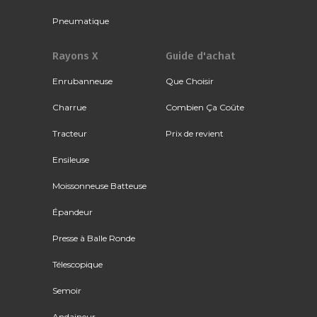
Pneumatique
Rayons X
Guide d'achat
Enrubanneuse
Que Choisir
Charrue
Combien Ça Coûte
Tracteur
Prix de revient
Ensileuse
Moissonneuse Batteuse
Épandeur
Presse à Balle Ronde
Télescopique
Semoir
Andaineur