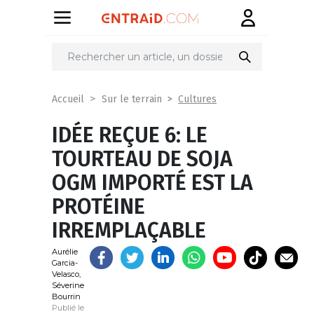
Partager
sur
Cultures
Accueil
Sur le terrain
IDÉE REÇUE 6: LE
TOURTEAU DE SOJA
OGM IMPORTÉ EST LA
PROTÉINE
IRREMPLAÇABLE
Aurélie
Garcia-
Velasco,
Séverine
Bourrin
Publié le