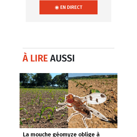
◉ EN DIRECT
À LIRE
AUSSI
La mouche géomyze oblige à