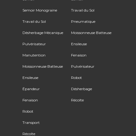
Semoir Monograine
Travail du Sol
Travail du Sol
Pneumatique
Désherbage Mécanique
Moissonneuse Batteuse
Pulvérisateur
Ensileuse
Manutention
Fenaison
Moissonneuse Batteuse
Pulvérisateur
Ensileuse
Robot
Épandeur
Désherbage
Fenaison
Récolte
Robot
Transport
Récolte