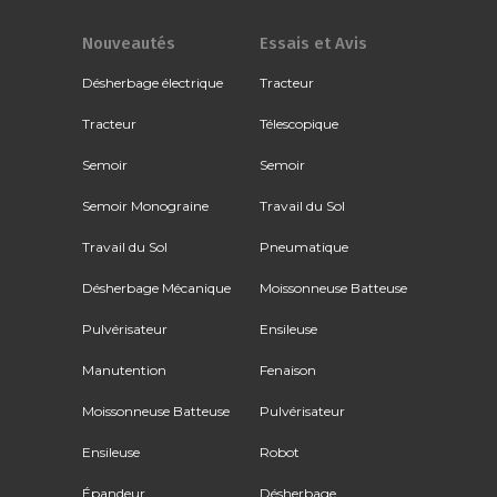
Nouveautés
Essais et Avis
Désherbage électrique
Tracteur
Tracteur
Télescopique
Semoir
Semoir
Semoir Monograine
Travail du Sol
Travail du Sol
Pneumatique
Désherbage Mécanique
Moissonneuse Batteuse
Pulvérisateur
Ensileuse
Manutention
Fenaison
Moissonneuse Batteuse
Pulvérisateur
Ensileuse
Robot
Épandeur
Désherbage