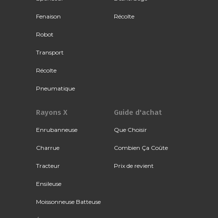
Fenaison
Récolte
Robot
Transport
Récolte
Pneumatique
Rayons X
Guide d'achat
Enrubanneuse
Que Choisir
Charrue
Combien Ça Coûte
Tracteur
Prix de revient
Ensileuse
Moissonneuse Batteuse