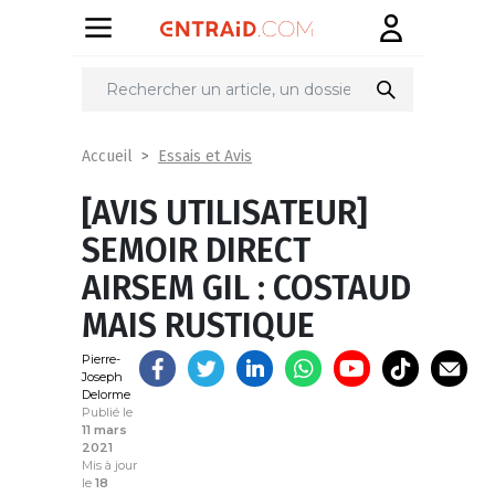
Partager
sur
Essais et Avis
Accueil
[AVIS UTILISATEUR]
SEMOIR DIRECT
AIRSEM GIL : COSTAUD
MAIS RUSTIQUE
Pierre-
Joseph
Delorme
Publié le
11 mars
2021
Mis à jour
le
18