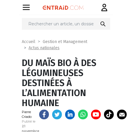
Partager
sur
Accueil
Gestion et Management
Actus nationales
DU MAÏS BIO À DES
LÉGUMINEUSES
DESTINÉES À
L’ALIMENTATION
HUMAINE
Pierre
Criado
Publié le
21
novembre