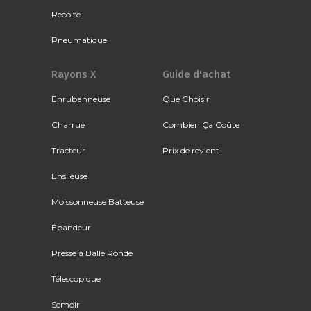
Récolte
Pneumatique
Rayons X
Guide d'achat
Enrubanneuse
Que Choisir
Charrue
Combien Ça Coûte
Tracteur
Prix de revient
Ensileuse
Moissonneuse Batteuse
Épandeur
Presse à Balle Ronde
Télescopique
Semoir