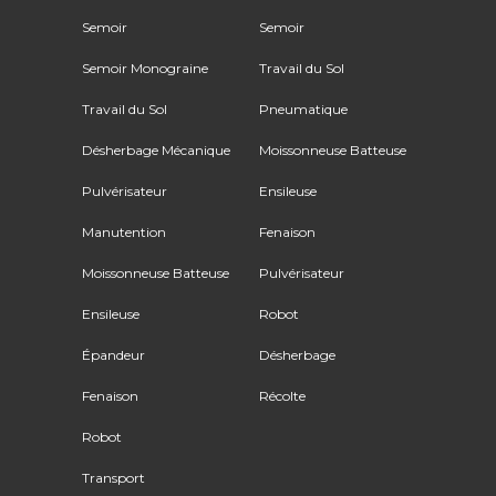
Semoir
Semoir
Semoir Monograine
Travail du Sol
Travail du Sol
Pneumatique
Désherbage Mécanique
Moissonneuse Batteuse
Pulvérisateur
Ensileuse
Manutention
Fenaison
Moissonneuse Batteuse
Pulvérisateur
Ensileuse
Robot
Épandeur
Désherbage
Fenaison
Récolte
Robot
Transport