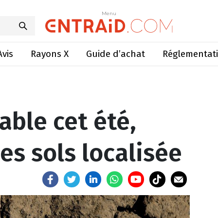
t été, sécheresse des sols localisée
Menu
Menu
Avis
Rayons X
Guide d’achat
Réglementat
able cet été,
es sols localisée