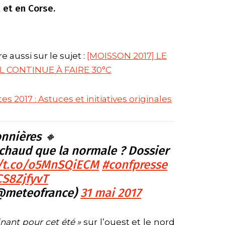
 et en Corse.
ire aussi sur le sujet :
[MOISSON 2017] LE
IL CONTINUE À FAIRE 30°C
es 2017 : Astuces et initiatives originales
onnières 🔸
 chaud que la normale ? Dossier
//t.co/o5MnSQiECM
#confpresse
CS8ZjfyvT
@meteofrance)
31 mai 2017
nant pour cet été »
sur l’ouest et le nord