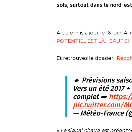
sols, surtout dans le nord-est
Article mis à jour le 16 juin. A l
POTENTIEL EST LÀ… SAUF SI 
Et retrouvez le dossier :
Récolt
🔸 Prévisions sais
Vers un été 2017 +
complet ➡️
https:
pic.twitter.com/M
— Météo-France (
« Le signal chaud est prédomi