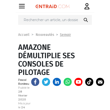
Partager
sur
Semoir
Accueil
Nouveautés
AMAZONE
DÉMULTIPLIE SES
CONSOLES DE
PILOTAGE
Pascal
Bordeau
Publié le
28
février
2020
Mis à jour
le
24