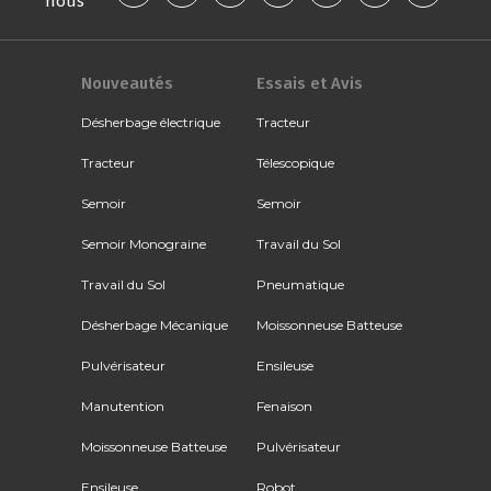
nous
Nouveautés
Essais et Avis
Désherbage électrique
Tracteur
Tracteur
Télescopique
Semoir
Semoir
Semoir Monograine
Travail du Sol
Travail du Sol
Pneumatique
Désherbage Mécanique
Moissonneuse Batteuse
Pulvérisateur
Ensileuse
Manutention
Fenaison
Moissonneuse Batteuse
Pulvérisateur
Ensileuse
Robot