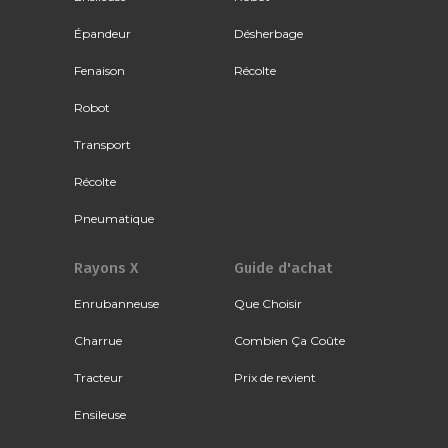
Épandeur
Désherbage
Fenaison
Récolte
Robot
Transport
Récolte
Pneumatique
Rayons X
Guide d'achat
Enrubanneuse
Que Choisir
Charrue
Combien Ça Coûte
Tracteur
Prix de revient
Ensileuse