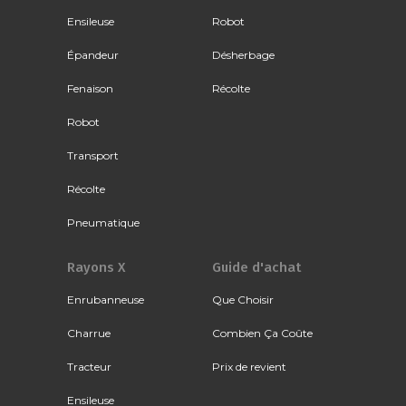
Ensileuse
Robot
Épandeur
Désherbage
Fenaison
Récolte
Robot
Transport
Récolte
Pneumatique
Rayons X
Guide d'achat
Enrubanneuse
Que Choisir
Charrue
Combien Ça Coûte
Tracteur
Prix de revient
Ensileuse