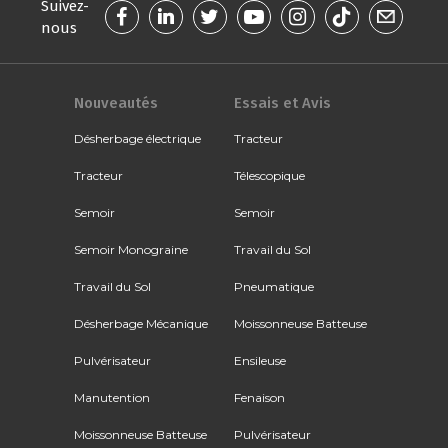
Suivez-
nous
Nouveautés
Essais et Avis
Désherbage électrique
Tracteur
Tracteur
Télescopique
Semoir
Semoir
Semoir Monograine
Travail du Sol
Travail du Sol
Pneumatique
Désherbage Mécanique
Moissonneuse Batteuse
Pulvérisateur
Ensileuse
Manutention
Fenaison
Moissonneuse Batteuse
Pulvérisateur