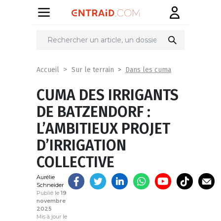
Partager
sur
Dans les cuma
Accueil
Sur le terrain
CUMA DES IRRIGANTS
DE BATZENDORF :
L’AMBITIEUX PROJET
D’IRRIGATION
COLLECTIVE
Aurélie
Schneider
Publié le
19
novembre
2025
Mis à jour le