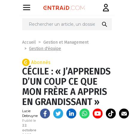
Partager
sur
Accueil
Gestion et Management
Gestion d'équipe
Abonnés
CÉCILE : « J’APPRENDS
D’UN COUP CE QUE
MON FRÈRE A APPRIS
EN GRANDISSANT »
Lucie
Debruyne
Publié le
22
octobre