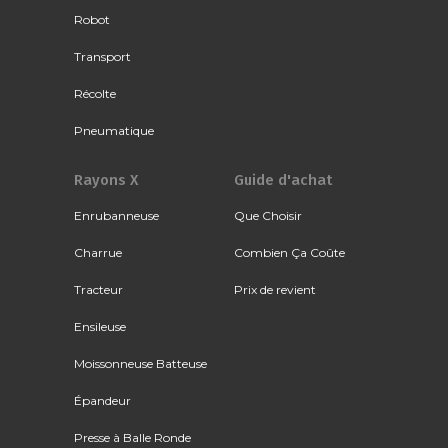
Robot
Transport
Récolte
Pneumatique
Rayons X
Guide d'achat
Enrubanneuse
Que Choisir
Charrue
Combien Ça Coûte
Tracteur
Prix de revient
Ensileuse
Moissonneuse Batteuse
Épandeur
Presse à Balle Ronde