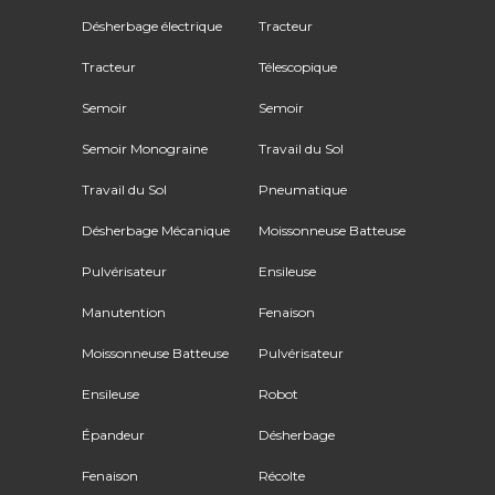
Désherbage électrique
Tracteur
Tracteur
Télescopique
Semoir
Semoir
Semoir Monograine
Travail du Sol
Travail du Sol
Pneumatique
Désherbage Mécanique
Moissonneuse Batteuse
Pulvérisateur
Ensileuse
Manutention
Fenaison
Moissonneuse Batteuse
Pulvérisateur
Ensileuse
Robot
Épandeur
Désherbage
Fenaison
Récolte