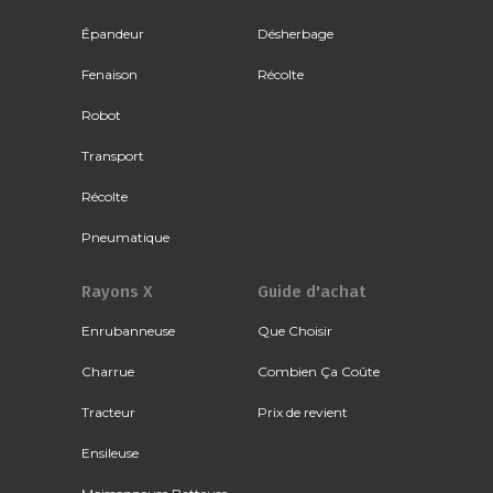
Épandeur
Désherbage
Fenaison
Récolte
Robot
Transport
Récolte
Pneumatique
Rayons X
Guide d'achat
Enrubanneuse
Que Choisir
Charrue
Combien Ça Coûte
Tracteur
Prix de revient
Ensileuse