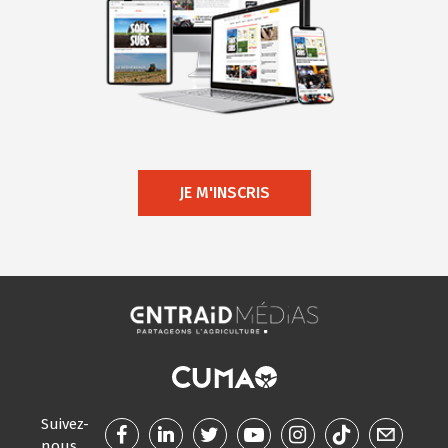
JE M'INSCRIS
Suivez-
nous