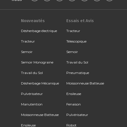
Nouveautés
Essais et Avis
Désherbage électrique
Tracteur
Tracteur
Télescopique
Semoir
Semoir
Semoir Monograine
Travail du Sol
Travail du Sol
Pneumatique
Désherbage Mécanique
Moissonneuse Batteuse
Pulvérisateur
Ensileuse
Manutention
Fenaison
Moissonneuse Batteuse
Pulvérisateur
Ensileuse
Robot