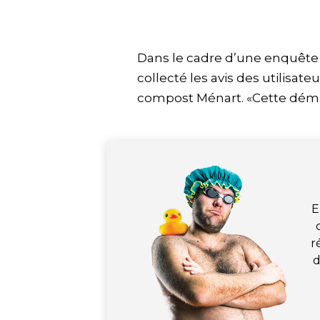
Dans le cadre d’une enquête q
collecté les avis des utilisat
compost Ménart. «Cette dém
E
r
d