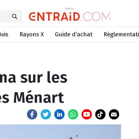
ma sur les composteuses Ménart
Menu
Menu
Avis
Rayons X
Guide d’achat
Réglementat
ma sur les
s Ménart