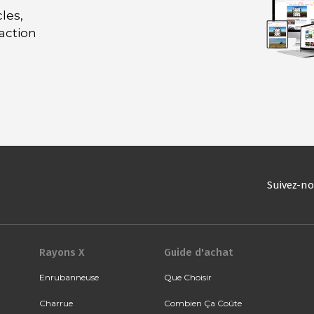
les,
daction
Suivez-n
Rayons X
Guide d'achat
Enrubanneuse
Que Choisir
Charrue
Combien Ça Coûte