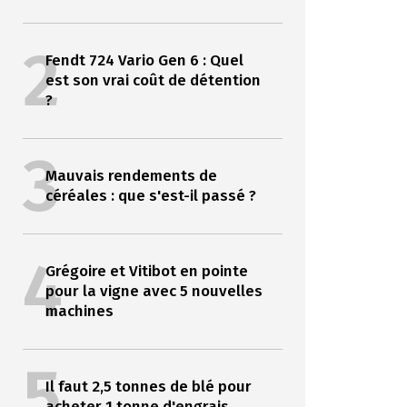
2
Fendt 724 Vario Gen 6 : Quel
est son vrai coût de détention
?
3
Mauvais rendements de
céréales : que s'est-il passé ?
4
Grégoire et Vitibot en pointe
pour la vigne avec 5 nouvelles
machines
5
Il faut 2,5 tonnes de blé pour
acheter 1 tonne d'engrais