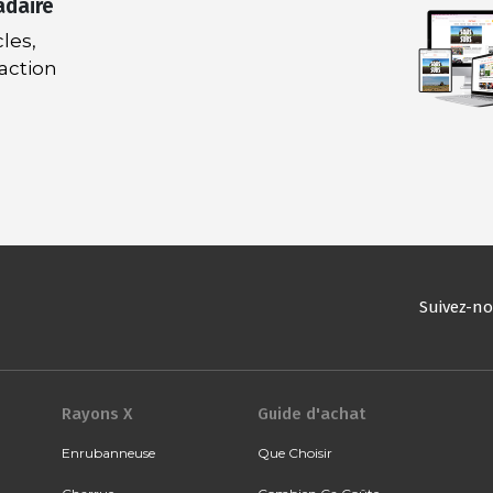
adaire
les,
daction
Suivez-n
Rayons X
Guide d'achat
Enrubanneuse
Que Choisir