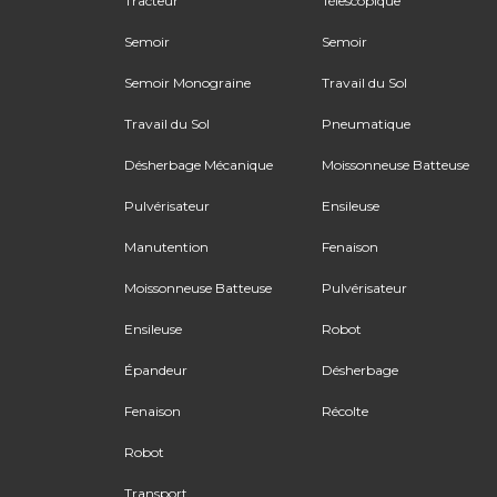
Tracteur
Télescopique
Semoir
Semoir
Semoir Monograine
Travail du Sol
Travail du Sol
Pneumatique
Désherbage Mécanique
Moissonneuse Batteuse
Pulvérisateur
Ensileuse
Manutention
Fenaison
Moissonneuse Batteuse
Pulvérisateur
Ensileuse
Robot
Épandeur
Désherbage
Fenaison
Récolte
Robot
Transport