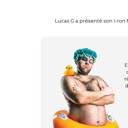
Lucas G a présenté son I-ron
E
r
d