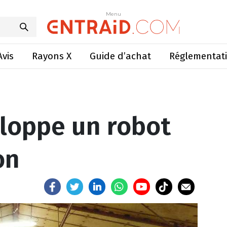
loppe un robot d’alimentation
Menu
Menu
Avis
Rayons X
Guide d’achat
Réglementat
loppe un robot
on