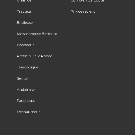
Charrue
Combien Ça Coûte
Tracteur
Prix de revient
Ensileuse
Moissonneuse Batteuse
Épandeur
Presse à Balle Ronde
Télescopique
Semoir
Andaineur
Faucheuse
Déchaumeur